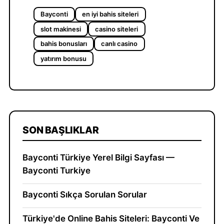
Bayconti
en iyi bahis siteleri
slot makinesi
casino siteleri
bahis bonusları
canlı casino
yatırım bonusu
SON BAŞLIKLAR
Bayconti Türkiye Yerel Bilgi Sayfası —
Bayconti Turkiye
Bayconti Sıkça Sorulan Sorular
Türkiye'de Online Bahis Siteleri: Bayconti Ve