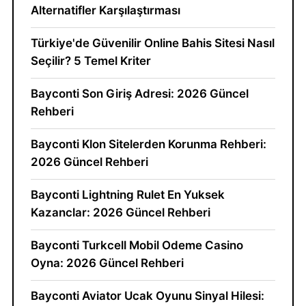
Alternatifler Karşılaştırması
Türkiye'de Güvenilir Online Bahis Sitesi Nasıl
Seçilir? 5 Temel Kriter
Bayconti Son Giriş Adresi: 2026 Güncel
Rehberi
Bayconti Klon Sitelerden Korunma Rehberi:
2026 Güncel Rehberi
Bayconti Lightning Rulet En Yuksek
Kazanclar: 2026 Güncel Rehberi
Bayconti Turkcell Mobil Odeme Casino
Oyna: 2026 Güncel Rehberi
Bayconti Aviator Ucak Oyunu Sinyal Hilesi: