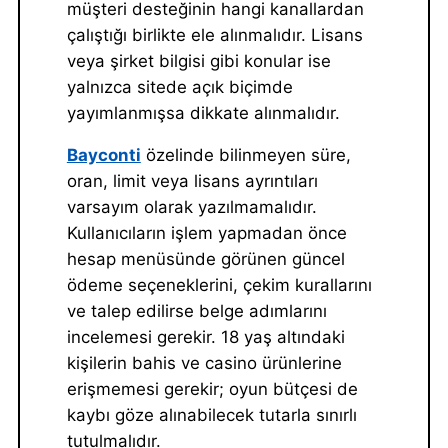
müşteri desteğinin hangi kanallardan
çalıştığı birlikte ele alınmalıdır. Lisans
veya şirket bilgisi gibi konular ise
yalnızca sitede açık biçimde
yayımlanmışsa dikkate alınmalıdır.
Bayconti
özelinde bilinmeyen süre,
oran, limit veya lisans ayrıntıları
varsayım olarak yazılmamalıdır.
Kullanıcıların işlem yapmadan önce
hesap menüsünde görünen güncel
ödeme seçeneklerini, çekim kurallarını
ve talep edilirse belge adımlarını
incelemesi gerekir. 18 yaş altındaki
kişilerin bahis ve casino ürünlerine
erişmemesi gerekir; oyun bütçesi de
kaybı göze alınabilecek tutarla sınırlı
tutulmalıdır.