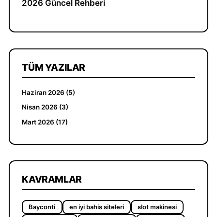
2026 Güncel Rehberi
TÜM YAZILAR
Haziran 2026 (5)
Nisan 2026 (3)
Mart 2026 (17)
KAVRAMLAR
Bayconti
en iyi bahis siteleri
slot makinesi