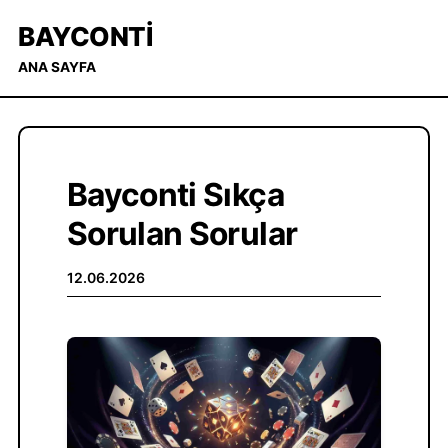
BAYCONTI
ANA SAYFA
Bayconti Sıkça
Sorulan Sorular
12.06.2026