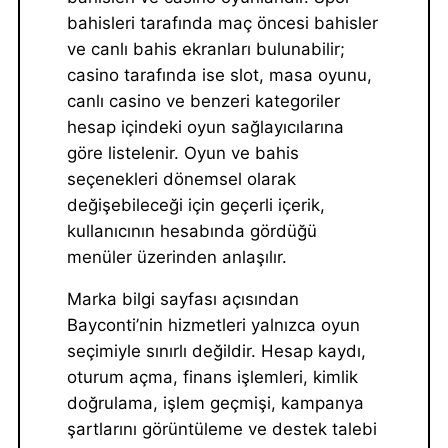
bahisleri tarafında maç öncesi bahisler
ve canlı bahis ekranları bulunabilir;
casino tarafında ise slot, masa oyunu,
canlı casino ve benzeri kategoriler
hesap içindeki oyun sağlayıcılarına
göre listelenir. Oyun ve bahis
seçenekleri dönemsel olarak
değişebileceği için geçerli içerik,
kullanıcının hesabında gördüğü
menüler üzerinden anlaşılır.
Marka bilgi sayfası açısından
Bayconti’nin hizmetleri yalnızca oyun
seçimiyle sınırlı değildir. Hesap kaydı,
oturum açma, finans işlemleri, kimlik
doğrulama, işlem geçmişi, kampanya
şartlarını görüntüleme ve destek talebi