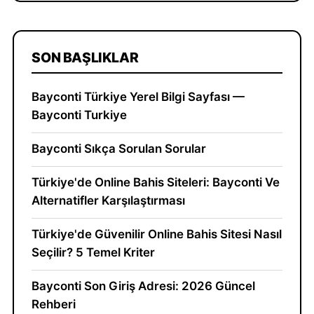
SON BAŞLIKLAR
Bayconti Türkiye Yerel Bilgi Sayfası —
Bayconti Turkiye
Bayconti Sıkça Sorulan Sorular
Türkiye'de Online Bahis Siteleri: Bayconti Ve
Alternatifler Karşılaştırması
Türkiye'de Güvenilir Online Bahis Sitesi Nasıl
Seçilir? 5 Temel Kriter
Bayconti Son Giriş Adresi: 2026 Güncel
Rehberi