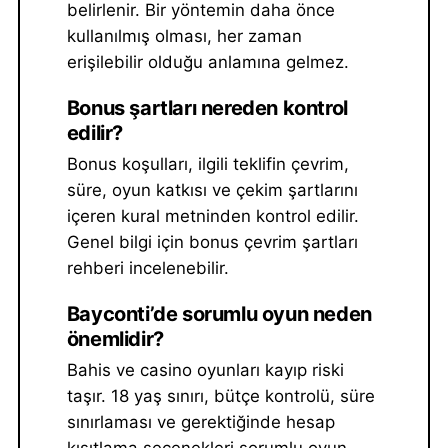
belirlenir. Bir yöntemin daha önce
kullanılmış olması, her zaman
erişilebilir olduğu anlamına gelmez.
Bonus şartları nereden kontrol
edilir?
Bonus koşulları, ilgili teklifin çevrim,
süre, oyun katkısı ve çekim şartlarını
içeren kural metninden kontrol edilir.
Genel bilgi için bonus çevrim şartları
rehberi incelenebilir.
Bayconti’de sorumlu oyun neden
önemlidir?
Bahis ve casino oyunları kayıp riski
taşır. 18 yaş sınırı, bütçe kontrolü, süre
sınırlaması ve gerektiğinde hesap
kısıtlama seçenekleri sorumlu oyun