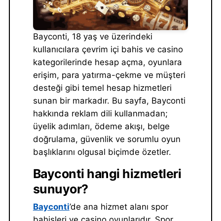
Bayconti, 18 yaş ve üzerindeki
kullanıcılara çevrim içi bahis ve casino
kategorilerinde hesap açma, oyunlara
erişim, para yatırma-çekme ve müşteri
desteği gibi temel hesap hizmetleri
sunan bir markadır. Bu sayfa, Bayconti
hakkında reklam dili kullanmadan;
üyelik adımları, ödeme akışı, belge
doğrulama, güvenlik ve sorumlu oyun
başlıklarını olgusal biçimde özetler.
Bayconti hangi hizmetleri
sunuyor?
Bayconti
’de ana hizmet alanı spor
bahisleri ve casino oyunlarıdır. Spor