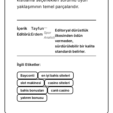
yaklaşımının temel parçalarıdır.
İçerik
Tayfun
—
Editoryal dürüstlük
Spor
Editörü:
Erdem
ilkesinden ödün
Analisti
vermeden,
sürdürülebilir bir kalite
standardı belirler.
İlgili Etiketler:
Bayconti
en iyi bahis siteleri
slot makinesi
casino siteleri
bahis bonusları
canlı casino
yatırım bonusu