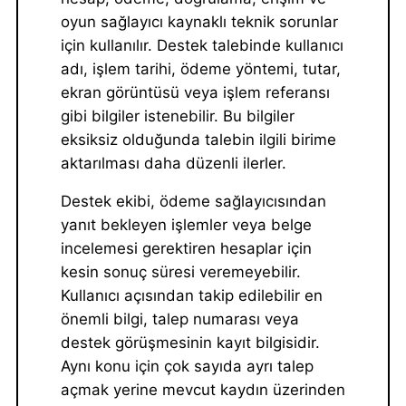
oyun sağlayıcı kaynaklı teknik sorunlar
için kullanılır. Destek talebinde kullanıcı
adı, işlem tarihi, ödeme yöntemi, tutar,
ekran görüntüsü veya işlem referansı
gibi bilgiler istenebilir. Bu bilgiler
eksiksiz olduğunda talebin ilgili birime
aktarılması daha düzenli ilerler.
Destek ekibi, ödeme sağlayıcısından
yanıt bekleyen işlemler veya belge
incelemesi gerektiren hesaplar için
kesin sonuç süresi veremeyebilir.
Kullanıcı açısından takip edilebilir en
önemli bilgi, talep numarası veya
destek görüşmesinin kayıt bilgisidir.
Aynı konu için çok sayıda ayrı talep
açmak yerine mevcut kaydın üzerinden